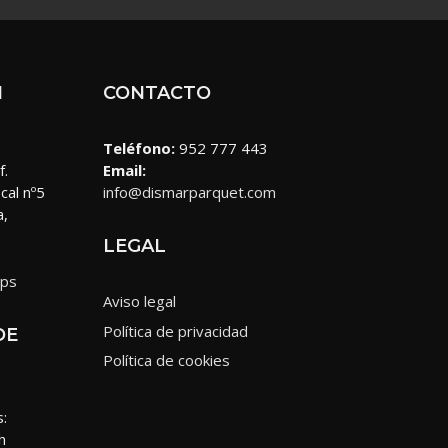
N
CONTACTO
Teléfono:
952 777 443
f.
Email:
cal nº5
info@dismarparquet.com
a,
LEGAL
aps
Aviso legal
Política de privacidad
DE
Política de cookies
s:
h