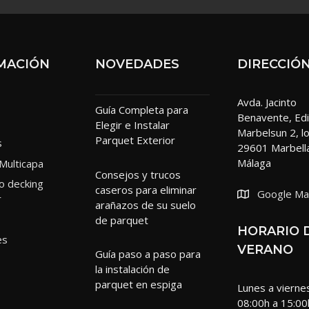
MACIÓN
NOVEDADES
DIRECCIÓ
Avda. Jacinto
Guía Completa para
Benavente, Edi
Elegir e Instalar
Marbelsun 2, lo
Parquet Exterior
s
29601 Marbell
Málaga
Multicapa
Consejos y trucos
o decking
caseros para eliminar
Google M
r
arañazos de su suelo
de parquet
HORARIO 
es
VERANO
Guía paso a paso para
la instalación de
parquet en espiga
Lunes a vierne
08:00h a 15:00